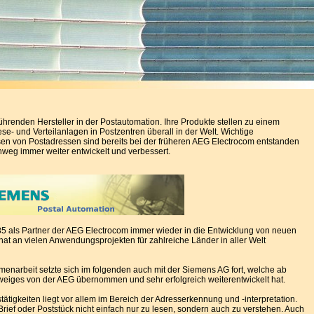
führenden Hersteller in der Postautomation. Ihre Produkte stellen zu einem
e- und Verteilanlagen in Postzentren überall in der Welt. Wichtige
en von Postadressen sind bereits bei der früheren AEG Electrocom entstanden
eg immer weiter entwickelt und verbessert.
 als Partner der AEG Electrocom immer wieder in die Entwicklung von neuen
t an vielen Anwendungsprojekten für zahlreiche Länder in aller Welt
menarbeit setzte sich im folgenden auch mit der Siemens AG fort, welche ab
zweiges von der AEG übernommen und sehr erfolgreich weiterentwickelt hat.
tigkeiten liegt vor allem im Bereich der Adresserkennung und -interpretation.
rief oder Poststück nicht einfach nur zu lesen, sondern auch zu verstehen. Auch