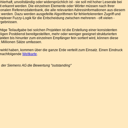
hlerhaft, unvollständig oder widersprüchlich ist - sie soll mit hoher Leserate bei
keit erkannt werden. Die einzelnen Elemente oder Wörter müssen nach Ihrer
tionalen Referenzdatenbank, die alle relevanten Adressinformationen aus diesem
ert werden. Dazu werden ausgefeilte Algorithmen für fehlertolerenten Zugriff und
omplexer Fuzzy-Logik für die Entscheidung zwischen mehreren - oft vielen -
rgebnissen.
tige Teilaufgabe bei solchen Projekten ist die Erstellung einer konsistenten
gen Postdienst bereitgestellten, mehr oder weniger geeignet strukturierten
jekten bis hinunter zum einzelnen Empfänger fein sortiert wird, können diese
 Millionen Sätze umfassen.
ewirkt haben, kommen über die ganze Erde verteilt zum Einsatz. Einen Eindruck
ie nachfolgende
Weltkarte
.
von der Siemens AG die Bewertung "outstanding"