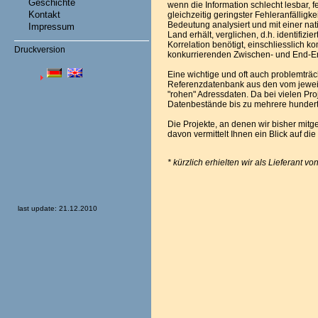
Geschichte
wenn die Information schlecht lesbar, fe
Kontakt
gleichzeitig geringster Fehleranfällig
Bedeutung analysiert und mit einer na
Impressum
Land erhält, verglichen, d.h. identifizi
Korrelation benötigt, einschliesslich k
Druckversion
konkurrierenden Zwischen- und End-E
Eine wichtige und oft auch problemträch
Referenzdatenbank aus den vom jeweili
"rohen" Adressdaten. Da bei vielen Pro
Datenbestände bis zu mehrere hundert
Die Projekte, an denen wir bisher mitg
davon vermittelt Ihnen ein Blick auf d
* kürzlich erhielten wir als Lieferant 
last update: 21.12.2010