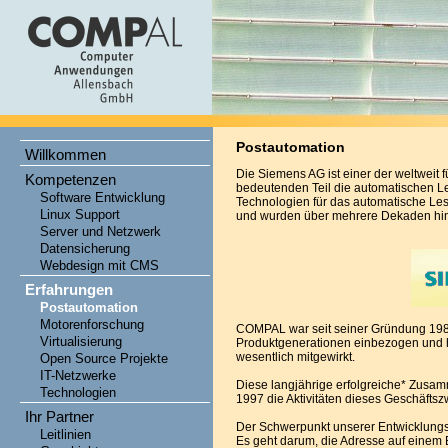
Postautomation
Willkommen
Die Siemens AG ist einer der weltweit 
Kompetenzen
bedeutenden Teil die automatischen Les
Software Entwicklung
Technologien für das automatische Les
Linux Support
und wurden über mehrere Dekaden hinw
Server und Netzwerk
Datensicherung
Webdesign mit CMS
Erfahrungen
Postautomation
Motorenforschung
COMPAL war seit seiner Gründung 1985
Virtualisierung
Produktgenerationen einbezogen und ha
wesentlich mitgewirkt.
Open Source Projekte
IT-Netzwerke
Diese langjährige erfolgreiche* Zusam
Technologien
1997 die Aktivitäten dieses Geschäfts
Ihr Partner
Der Schwerpunkt unserer Entwicklungstä
Leitlinien
Es geht darum, die Adresse auf einem B