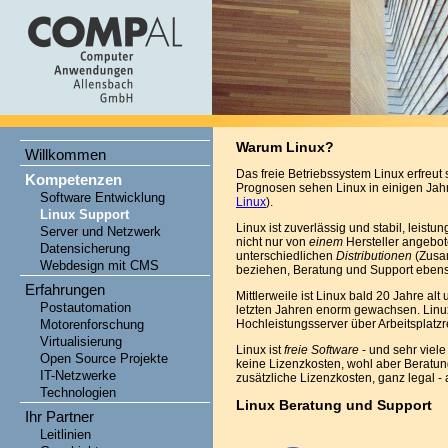
Warum Linux?
Willkommen
Das freie Betriebssystem Linux erfreu
Kompetenzen
Prognosen sehen Linux in einigen Jahr
Software Entwicklung
Linux
).
Linux Support
Linux ist zuverlässig und stabil, leist
Server und Netzwerk
nicht nur von
einem
Hersteller angebot
Datensicherung
unterschiedlichen
Distributionen
(Zusa
Webdesign mit CMS
beziehen, Beratung und Support eben
Erfahrungen
Mittlerweile ist Linux bald 20 Jahre 
Postautomation
letzten Jahren enorm gewachsen. Linux 
Motorenforschung
Hochleistungsserver über Arbeitsplatzr
Virtualisierung
Linux ist
freie Software
- und sehr viel
Open Source Projekte
keine Lizenzkosten, wohl aber Beratun
IT-Netzwerke
zusätzliche Lizenzkosten, ganz legal -
Technologien
Linux Beratung und Support
Ihr Partner
Leitlinien