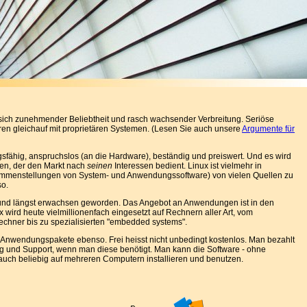
t sich zunehmender Beliebtheit und rasch wachsender Verbreitung. Seriöse
en gleichauf mit proprietären Systemen. (Lesen Sie auch unsere
Argumente für
ungsfähig, anspruchslos (an die Hardware), beständig und preiswert. Und es wird
en, der den Markt nach
seinen
Interessen bedient. Linux ist vielmehr in
mmenstellungen von System- und Anwendungssoftware) von vielen Quellen zu
so.
alt und längst erwachsen geworden. Das Angebot an Anwendungen ist in den
wird heute vielmillionenfach eingesetzt auf Rechnern aller Art, vom
echner bis zu spezialisierten "embedded systems".
e Anwendungspakete ebenso. Frei heisst nicht unbedingt kostenlos. Man bezahlt
g und Support, wenn man diese benötigt. Man kann die Software - ohne
 auch beliebig auf mehreren Computern installieren und benutzen.