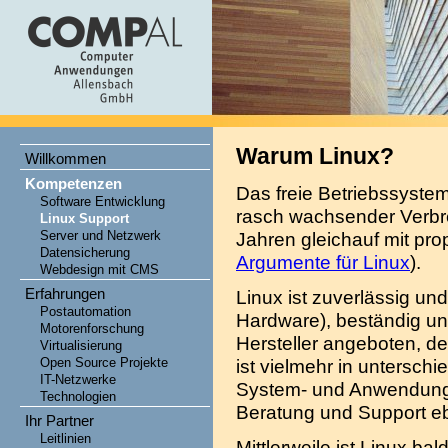
Warum Linux?
Willkommen
Kompetenzen
Das freie Betriebssystem
Software Entwicklung
rasch wachsender Verbre
Linux Support
Server und Netzwerk
Jahren gleichauf mit pr
Datensicherung
Argumente für Linux
).
Webdesign mit CMS
Erfahrungen
Linux ist zuverlässig und
Postautomation
Hardware), beständig un
Motorenforschung
Hersteller angeboten, d
Virtualisierung
Open Source Projekte
ist vielmehr in unterschi
IT-Netzwerke
System- und Anwendungs
Technologien
Beratung und Support e
Ihr Partner
Leitlinien
Mittlerweile ist Linux b