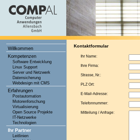
Kontaktformular
Willkommen
Kompetenzen
Ihr Name:
Software Entwicklung
Ihre Firma:
Linux Support
Server und Netzwerk
Strasse, Nr.:
Datensicherung
Webdesign mit CMS
PLZ Ort:
Erfahrungen
E-Mail-Adresse:
Postautomation
Motorenforschung
Telefonnummer:
Virtualisierung
Open Source Projekte
Mitteilung / Anfrage:
IT-Netzwerke
Technologien
Ihr Partner
Leitlinien