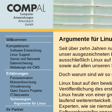
Argumente für Lin
Willkommen
Kompetenzen
Seit über zehn Jahren nu
Software Entwicklung
unser ausgezeichneten 
Linux Support
Server und Netzwerk
ausschließlich Linux au
Datensicherung
sowie auf allen unseren
Webdesign mit CMS
Erfahrungen
Doch warum sind wir so
Postautomation
Motorenforschung
Linux baut auf den bew
Virtualisierung
Veröffentlichung des er
Open Source Projekte
Linux heute von einer gr
IT-Netzwerke
Technologien
laufend weiterentwickelt
Argumente für Linux
Experten, wie sie niema
Ihr Partner
Softwarehersteller engag